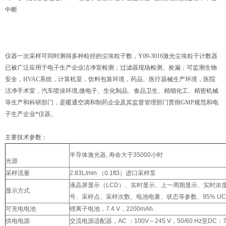
中断
仪器一次采样可同时测得多种粒径的尘埃粒子数，Y09-3016激光尘埃粒子计数器
已被广泛应用于电子生产企业洁净室检测；过滤器现场检测、捡漏；可监测生物
安全，HVAC系统，计算机室，饮料包装环境，药品、医疗器械生产环境，医院
洁净手术室，汽车喷涂环境,微电子、生化制品、食品卫生、精细化工、精密机械
等生产和科研部门，是暖通空调和制药企业及其监督管理部门贯彻GMP规范和电
子生产企业*仪器。
主要技术参数：
半导体激光器, 寿命大于35000小时
光源
采样流量
2.83L/min （0.1ft3）进口采样泵
液晶屏显示（LCD）、实时显示、上一周期显示、实时浓
显示方式
号、采样点、采样次数、电池电量、状态等参数、95% UCL
可充电电池
锂离子电池，7.4 V，2200mAh.
供电电源
交流电源适配器，AC ：100V～245 V，50/60 Hz至DC：7.