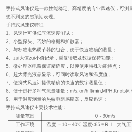
手持式风速仪是一款性能稳定、高精度的专业风速仪，可测
想不到发的超预期表现。
手持式风速仪特征
1、风速计可供低气流速度测试；
2、小型探头、巧妙的格栅和扩散器；
3、与标准电热调节器的组合，便于快速准确的测量；
4、zui大值zui小值记录，重复读取及数据保持功能；
5、微处理器电路保证精确度，以便使用特殊功能特点；
6、超大背光液晶显示，可同时读取风速和温度值；
7、便携式风速计提供精确的快速的数字测量值；
8、便于进行多种气流量测量：m/s,km/h,ft/min,MPH,Kno
9、用于温度测量的热敏电阻感应器，反应迅速；
手持式风速仪主要技术性能：
测量范围
0～30m/s
工作环境
温度
－
10～40℃ 湿度≤85％RH 大气压 9