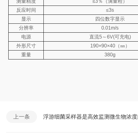
测量精度
≤3％（满量程）
反应时间
≤3s
显示
四位数字显示
分辨率
0.01m/s
电源
直流
5～6V(可充电)
外形尺寸
190×90×40（㎜）
重量
380g
上一条
浮游细菌采样器是高效监测微生物浓度