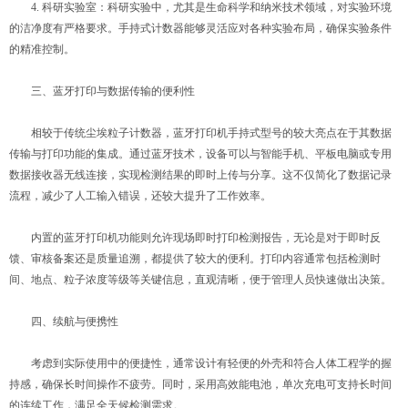
4. 科研实验室：科研实验中，尤其是生命科学和纳米技术领域，对实验环境
的洁净度有严格要求。手持式计数器能够灵活应对各种实验布局，确保实验条件
的精准控制。
三、蓝牙打印与数据传输的便利性
相较于传统尘埃粒子计数器，蓝牙打印机手持式型号的较大亮点在于其数据
传输与打印功能的集成。通过蓝牙技术，设备可以与智能手机、平板电脑或专用
数据接收器无线连接，实现检测结果的即时上传与分享。这不仅简化了数据记录
流程，减少了人工输入错误，还较大提升了工作效率。
内置的蓝牙打印机功能则允许现场即时打印检测报告，无论是对于即时反
馈、审核备案还是质量追溯，都提供了较大的便利。打印内容通常包括检测时
间、地点、粒子浓度等级等关键信息，直观清晰，便于管理人员快速做出决策。
四、续航与便携性
考虑到实际使用中的便捷性，通常设计有轻便的外壳和符合人体工程学的握
持感，确保长时间操作不疲劳。同时，采用高效能电池，单次充电可支持长时间
的连续工作，满足全天候检测需求。