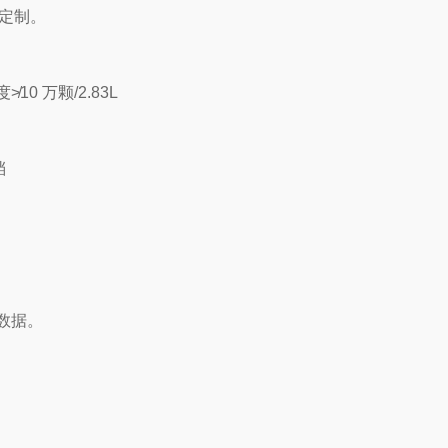
可定制。
0 万颗/2.83L
档
数据。