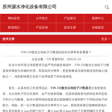
苏州源水净化设备有限公司
网站首页
公司简介
产品展示
新闻中心
联系我们
产品目录
技术文章
在线留言
技术文章
更多>>
Y09-310激光尘埃粒子计数器的粒径分辨率有多重要？
点击次数：576 更新时间：2026-01-24
在当今对环境洁净度要求日益严苛的诸多领域中，Y09-310激光尘埃粒子计数
器发挥着较为关键的作用。而其粒径分辨率，更是衡量该仪器性能优劣的核心指
标之一，深刻影响着它在各个应用场景下的价值体现。
首先，从基本的工作原理说起，
Y09-310激光尘埃粒子计数器
通过发射激光
束，当尘埃粒子经过光束时，会产生散射现象，仪器依据散射光的特征来判定粒
子的大小与数量。粒径分辨率指的就是该仪器能够区分相邻两个不同粒径粒子的
能力。例如，若一台计数器的粒径分辨率为 0.1μm，那就意味着它能够精准地分
辨出直径相差 0.1μm 的两个粒子，像 0.3μm 和 0.4μm 的粒子可被明确区分开来。