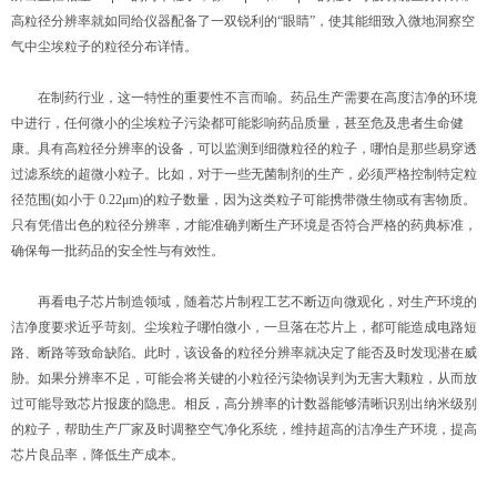
高粒径分辨率就如同给仪器配备了一双锐利的“眼睛”，使其能细致入微地洞察空
气中尘埃粒子的粒径分布详情。
在制药行业，这一特性的重要性不言而喻。药品生产需要在高度洁净的环境
中进行，任何微小的尘埃粒子污染都可能影响药品质量，甚至危及患者生命健
康。具有高粒径分辨率的设备，可以监测到细微粒径的粒子，哪怕是那些易穿透
过滤系统的超微小粒子。比如，对于一些无菌制剂的生产，必须严格控制特定粒
径范围(如小于 0.22μm)的粒子数量，因为这类粒子可能携带微生物或有害物质。
只有凭借出色的粒径分辨率，才能准确判断生产环境是否符合严格的药典标准，
确保每一批药品的安全性与有效性。
再看电子芯片制造领域，随着芯片制程工艺不断迈向微观化，对生产环境的
洁净度要求近乎苛刻。尘埃粒子哪怕微小，一旦落在芯片上，都可能造成电路短
路、断路等致命缺陷。此时，该设备的粒径分辨率就决定了能否及时发现潜在威
胁。如果分辨率不足，可能会将关键的小粒径污染物误判为无害大颗粒，从而放
过可能导致芯片报废的隐患。相反，高分辨率的计数器能够清晰识别出纳米级别
的粒子，帮助生产厂家及时调整空气净化系统，维持超高的洁净生产环境，提高
芯片良品率，降低生产成本。