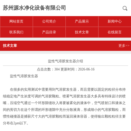
苏州源水净化设备有限公司
网站首页
公司简介
产品展示
新闻中心
联系我们
产品目录
技术文章
在线留言
技术文章
更多>>
盐性气溶胶发生器介绍
点击次数：304 更新时间：2026-06-16
盐性气溶胶发生器
在很多的实用测试中需要用到气溶胶发生器，而且需要以固定的粒径分布持
续稳定地产生浓度可调的气溶胶颗粒。喷雾气溶胶发生器大多具有特殊设计的喷
嘴，压缩空气通过一个环形隙缝吹入将要被雾化的液体中，空气喷射口和液体之
间的剪切力在这个所谓的环形缝隙中充分分散液滴，形成细小的气溶胶颗粒，而
惯性碰撞器是捕获尺寸大的气溶胶颗粒而返回液体容器，使得输出颗粒粒径主要
分布在2μm以下。