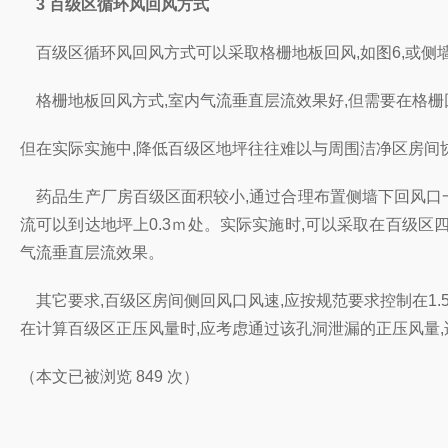
3 百级区循环风回风方式
百级区循环风回风方式可以采取格栅地板回风,如图6,或侧墙
格栅地板回风方式,室内气流垂直层流效果好,但需要在格栅回
但在实际实施中,降低百级区地坪往往难以与周围洁净区房间协
药品生产厂房百级区面积较小,通过合理布置侧墙下回风口一
流可以到达地坪上0.3ｍ处。实际实施时,可以采取在百级区
气流垂直层流效果。
其它要求,百级区房间侧回风口风速,应按规范要求控制在1.5
在计算百级区正压风量时,应考虑通过该孔洞泄漏的正压风量
（本文已被浏览 849 次）