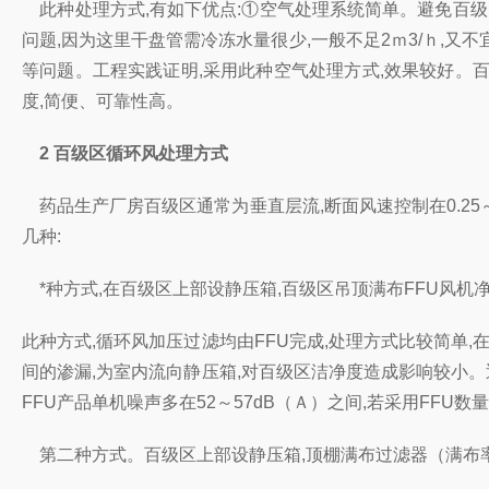
此种处理方式,有如下优点:①空气处理系统简单。避免百级
问题,因为这里干盘管需冷冻水量很少,一般不足2ｍ3/ｈ,又
等问题。工程实践证明,采用此种空气处理方式,效果较好。
度,简便、可靠性高。
2 百级区循环风处理方式
药品生产厂房百级区通常为垂直层流,断面风速控制在0.25
几种:
*种方式,在百级区上部设静压箱,百级区吊顶满布FFU风机净
此种方式,循环风加压过滤均由FFU完成,处理方式比较简单
间的渗漏,为室内流向静压箱,对百级区洁净度造成影响较小。
FFU产品单机噪声多在52～57dB（Ａ）之间,若采用FFU
第二种方式。百级区上部设静压箱,顶棚满布过滤器（满布率应