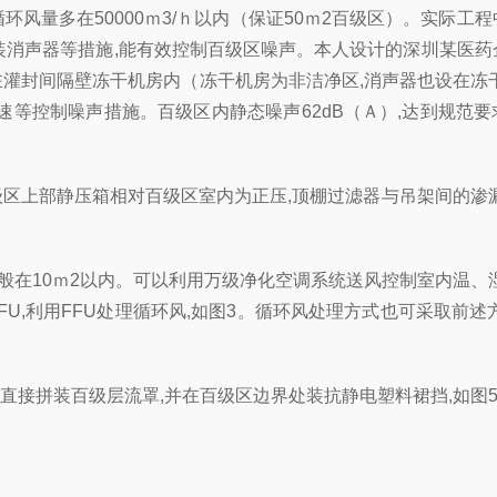
风量多在50000ｍ3/ｈ以内（保证50ｍ2百级区）。实际工
安装消声器等措施,能有效控制百级区噪声。本人设计的深圳某医
设在灌封间隔壁冻干机房内（冻干机房为非洁净区,消声器也设在冻
管内风速等控制噪声措施。百级区内静态噪声62dB（Ａ）,达到规范
区上部静压箱相对百级区室内为正压,顶棚过滤器与吊架间的渗漏
在10ｍ2以内。可以利用万级净化空调系统送风控制室内温、湿
,利用FFU处理循环风,如图3。循环风处理方式也可采取前述
直接拼装百级层流罩,并在百级区边界处装抗静电塑料裙挡,如图