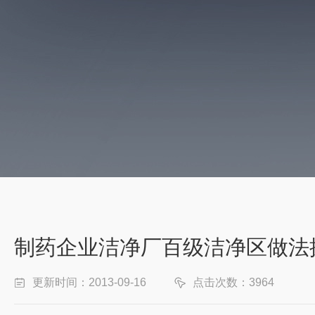
制药企业洁净厂百级洁净区做法
更新时间：2013-09-16
点击次数：3964