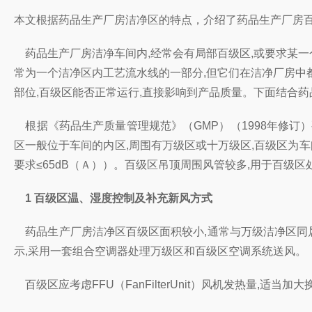
本文根据药品生产厂房洁净区的特点，介绍了药品生产厂房
药品生产厂房洁净车间内,经常会有局部百级区,或要求某一
常为一个洁净区内工艺流水线的一部分,但它们在洁净厂房中
部位,百级区能否正常运行,直接影响到产品质量。下面结合
根据《药品生产质量管理规范》（GMP）（1998年修订）
区一般位于车间的内区,周围有万级区或十万级区,百级区为车
要求≤65dB（Ａ））。百级区吊顶周围风管较多,用于百级
1 百级区温、湿度控制及补充新风方式
药品生产厂房洁净区百级区面积较小,通常与万级洁净区同属
示,采用一套组合空调器处理万级区和百级区空调系统送风。
百级区应考虑FFU（FanFilterUnit）风机发热量,