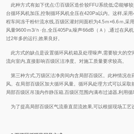
此种方式有如下优点:①百级区造价较FFU系统低;②能够较
台循环风机加压,控制循环风机全压在420Pa以内。这样,
程车间冻干粉针流水线,百级区灌封间面积为4.5ｍ×6.6ｍ
风量9600ｍ3/ｈ·台,全压405Pa,噪声66dB（Ａ）
过2年多的运行,效果良好。
此方式的缺点是设置循环风机箱及处理噪声,需要较大的空间
流向室内,直接影响百级区洁净度。对施工质量要求较高。
第三种方式,万级区洁净房间内含局部百级区。此种情况在药
风。在局部百级区加大循环风量。循环风处理方式可以采取前述
局部百级区吊顶内作静压箱,百级区范围内满布过滤器,利用循
为了提高局部百级区气流垂直层流效果,可以根据现场工艺设