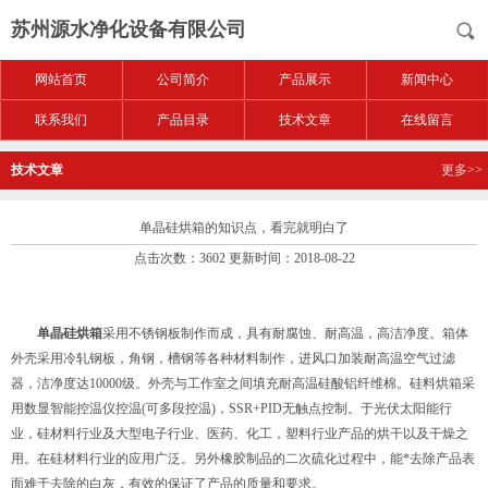
苏州源水净化设备有限公司
网站首页
公司简介
产品展示
新闻中心
联系我们
产品目录
技术文章
在线留言
技术文章
更多>>
单晶硅烘箱的知识点，看完就明白了
点击次数：3602 更新时间：2018-08-22
单晶硅烘箱
采用不锈钢板制作而成，具有耐腐蚀、耐高温，高洁净度。箱体
外壳采用冷轧钢板，角钢，槽钢等各种材料制作，进风口加装耐高温空气过滤
器，洁净度达10000级。外壳与工作室之间填充耐高温硅酸铝纤维棉。硅料烘箱采
用数显智能控温仪控温(可多段控温)，SSR+PID无触点控制。于光伏太阳能行
业，硅材料行业及大型电子行业、医药、化工，塑料行业产品的烘干以及干燥之
用。在硅材料行业的应用广泛。另外橡胶制品的二次硫化过程中，能*去除产品表
面难于去除的白灰，有效的保证了产品的质量和要求。