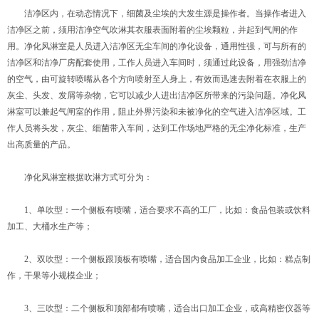
洁净区内，在动态情况下，细菌及尘埃的大发生源是操作者。当操作者进入
洁净区之前，须用洁净空气吹淋其衣服表面附着的尘埃颗粒，并起到气闸的作
用。净化风淋室是人员进入洁净区无尘车间的净化设备，通用性强，可与所有的
洁净区和洁净厂房配套使用，工作人员进入车间时，须通过此设备，用强劲洁净
的空气，由可旋转喷嘴从各个方向喷射至人身上，有效而迅速去附着在衣服上的
灰尘、头发、发屑等杂物，它可以减少人进出洁净区所带来的污染问题。净化风
淋室可以兼起气闸室的作用，阻止外界污染和未被净化的空气进入洁净区域。工
作人员将头发，灰尘、细菌带入车间，达到工作场地严格的无尘净化标准，生产
出高质量的产品。
净化风淋室根据吹淋方式可分为：
1、单吹型：一个侧板有喷嘴，适合要求不高的工厂，比如：食品包装或饮料
加工、大桶水生产等；
2、双吹型：一个侧板跟顶板有喷嘴，适合国内食品加工企业，比如：糕点制
作，干果等小规模企业；
3、三吹型：二个侧板和顶部都有喷嘴，适合出口加工企业，或高精密仪器等