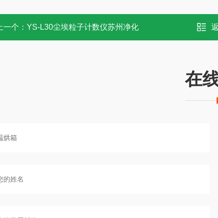
上一个：
YS-L30尘埃粒子计数仪苏州净化
在