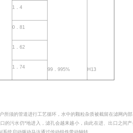
1．4
0．81
1．62
1．74
99．995%
H13
用户所须的管道进行工艺循环，水中的颗粒杂质被截留在滤网内部
口的污水仍*地进入，滤孔会越来越小，由此在进、出口之间产
制系统启动驱动马达通过传动组件带动轴转