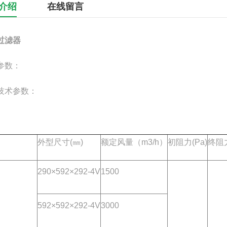
介绍
在线留言
过滤器
参数：
技术参数：
外型尺寸(㎜)
额定风量（m3/h）
初阻力(Pa)
终阻力
290×592×292-4V
1500
592×592×292-4V
3000