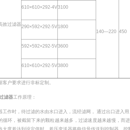
610×610×292-4V
3100
高效过滤器
290×592×292-5V
1800
140—220
450
592×592×292-5V
3600
610×610×292-5V
3800
据客户要求进行非标定制。
过滤器
工作原理：
器工作时，待过滤的水由水口进入，流经滤网， 通过出口进入
的循环，被截留下来的颗粒越来越多，过滤速度越来越慢，而进
当大度差达到设定值时，差压变送器将电信号传送到控制器，控