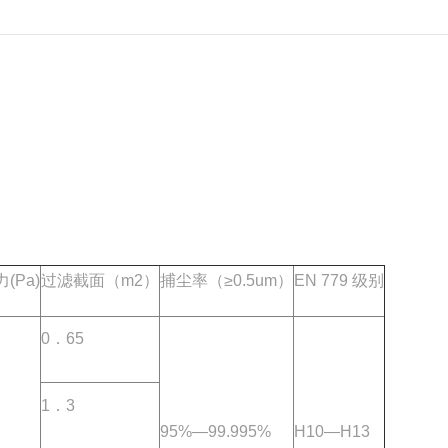
(Pa)
过滤截面（m2）
捕尘率（≥0.5um）
EN 779 级别
0．65
1．3
95%—99.995%
H10—H13