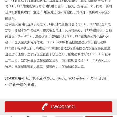
热，使箱体处于升温除湿阶段。当温度达到设定值时，温控仪输出PID控制信
号PLC，PLC输出控制信号给时间继电器KT，使其开始保温计时，同时，关闭
进风机和排风碟阀。通过PID控制电加热不断启闭，箱体处于热风循环保温灭
菌阶段。
当保温灭菌时间达到设定值时，时间继电器输出信号给PLC，PLC输出全闭电
加热，开启水冷却电磁阀，使其吸合导通，从而箱体处于冷却降温阶段。当箱
内温度下降≤40℃时，温控仪输出控制信号给PLC，PLC输出关闭热风循环风
机，干燥灭菌周期程序结束。TEED一2001K超温报警温控仪输出信号控制
PLC整个程序的运行，铂电阻PT100测试信号至报警温控仪与超温报警设置温
度值进行比较，当实际温度值低于设定值时，输出控制信号给PLC，PLC程序
正常运行。当实际温度值超过设定值时，输出控制信号给PLC，PLC关闭运行
程序。故超温报警的设置值一般要高于工作温度的设定值。
可满足电子液晶显示、医药、实验室等生产及科研部门
洁净室烘箱
中净化干燥的要求。
13862539871