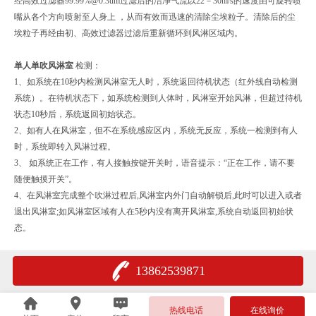
经高效过滤器99.99%@0.3um过滤后的洁净气流以22－30m/s的速度由可旋转喷
嘴从各个方向喷射至人身上 ，从而有效而迅速的清除尘埃粒子。清除后的尘
埃粒子再经由初、高效过滤器过滤后重新循环到风淋区域内。
单人单吹风淋室
检测：
1、如系统在10秒内检测风淋室无人时，系统返回待机状态（红外线自动检测
系统）。在待机状态下，如系统检测到人体时，风淋室开始风淋，但超过待机
状态10秒后，系统返回初始状态。
2、如有人在风淋室，但不在系统感应区内，系统无反应，系统一检测到有人
时，系统即转入风淋过程。
3、 如系统正在工作，有人接触按键开关时，语音提示：“正在工作，请不要
随便触摸开关”。
4、在风淋室完成整个吹淋过程后,风淋室内外门自动解锁后,此时可以进入或者
退出风淋室;如风淋室区域有人在5秒内没有离开风淋室,系统自动返回初始状
态。
13862539871
热线电话
在线询价