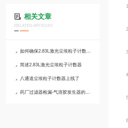
1.
相关文章
RELATED ARTICLES
2.采样
如何确保2.83L激光尘埃粒子计数器能正常使用？
3.
简述2.83L激光尘埃粒子计数器
4.
八通道尘埃粒子计数器上线了
药厂过滤器检漏-气溶胶发生器的选用
5.粒径
6.