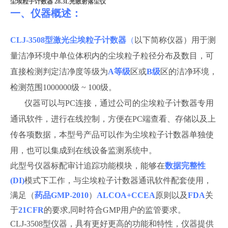
尘埃粒子计数器 28.3L光散射落尘仪
一、仪器概述：
CLJ-3508型
激光尘埃粒子计数器
（
以下简称仪器）用于测
量洁净环境中单位体积内的尘埃粒子
粒径分布
及数目，可
直接检测
判定
洁净度等级为
A等级
区或
B级
区
的洁净环境
，
检测范围
1000000级 ~ 100级
。
仪器可以与
PC连接，通过公司的尘埃粒子计数器专用
通讯软件，进行在线控制，方便在PC端查看、存储以及上
传各项数据，本型号产品可以作为尘埃粒子计数器单独使
用，也可以集成到在线设备监测系统中。
此型号仪器标配审计追踪功能模块，能够在
数据完整性
(DI)
模式下工作，与尘埃粒子计数器通讯软件配套使用，
满足（
药品
GMP-2010
）
ALCOA+CCEA
原则以及
FDA
关
于
21CFR
的要求
,同时符合GMP用户的监管要求。
CLJ-3508型
仪器
，
具有更好更高
的功能和特性，仪器提供