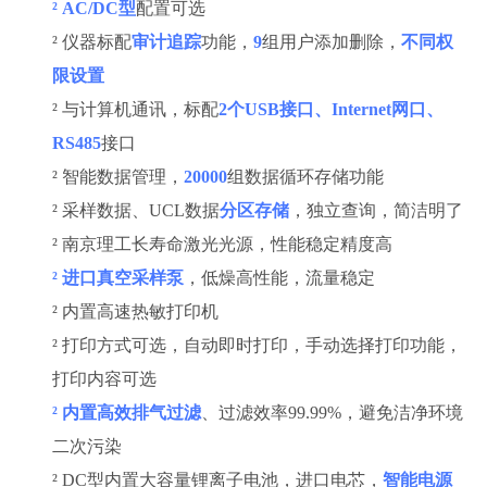
²
AC/DC型
配置可选
²
仪器标配
审计追踪
功能，
9
组用户添加删除，
不同权
限设置
²
与计算机通讯，标配
2个USB接口、Internet网口、
RS485
接口
²
智能数据管理，
20000
组数据循环存储功能
²
采样数据、
UCL数据
分区存储
，独立查询，简洁明了
²
南京理工长寿命激光光源，性能稳定精度高
²
进口真空采样泵
，低燥高性能，流量稳定
²
内置高速热敏打印机
²
打印方式可选，自动即时打印，手动选择打印功能，
打印内容可选
²
内置高效排气过滤
、过滤效率
99.99%，避免洁净环境
二次污染
²
DC型内置大容量锂离子电池，进口电芯，
智能电源