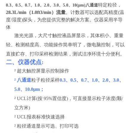
特定粒径，
0.3、0.5、0.7、1.0、2.0、3.0、5.0、10(μm)八通道
28.3L/min（1.0ft3/min）流量
。计数器可以选配高精度
(温
度/湿度)探头，为您提供完整的解决方案。
仪器采用半导
体
激光光源，
大尺寸触控
液晶屏显示，其体积小、重量
轻、检测精度高、功能操作简单明了
，
微
电脑控制，可
以
直接
贮存、打印采样
检测
结果，测试洁净环境十分便利。
二、
仪器优点
:
²
超大触控屏显示控制操作
²
八通道
粒子粒径采样
0.3、0.5、0.7、1.0、2.0、3.0、
5.0、10.0μm；
²
UCL计算(按 95%置信度)，可直接显示粒子浓度(颗/
立方米)
²
UCL报表标准快速选择
²
粒径通道显示可选、打印可选