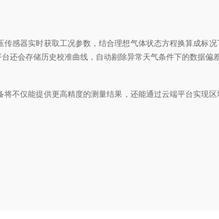
压传感器实时获取工况参数，结合理想气体状态方程换算成标况
平台还会存储历史校准曲线，自动剔除异常天气条件下的数据偏
将不仅能提供更高精度的测量结果，还能通过云端平台实现区