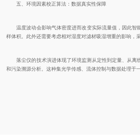
五、环境因素校正算法：数据真实性保障
温度波动会影响气体密度进而改变实际流量值，因此智能型
样体积。此外还需要考虑相对湿度对滤材吸湿增重的影响，
落尘仪的技术演进体现了环境监测从定性到定量、从离线
和污染溯源分析。这种集光学传感、流体控制与数据处理于