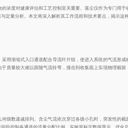
的浓度对健康评估和工艺控制至关重要。落尘仪作为专门用于收
获与定量分析。本文将深入解析其工作流程和技术要点，揭示这
。采用渐缩式入口通道配合导流叶片组，使进入系统的气流形成
由于质量较大难以跟随气流转弯，撞击到收集面上实现物理截留
何级数递减排列。含尘气流依次穿过各级小孔时，突发性的截面
间距控制各通道的流量分配比例。实验室标定数据显示，优化后