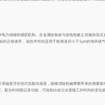
电力场辅助捕获机制。在金属收集板与放电电极之间施加高压直
板的迁移速率。该技术特别适用于检测直径小于1μm的纳米级
用磁悬浮补偿式负载传感器，能够消除机械摩擦带来的测量噪声
置。配合时间戳记录功能，可绘制出粉尘浓度随工作时间的变化