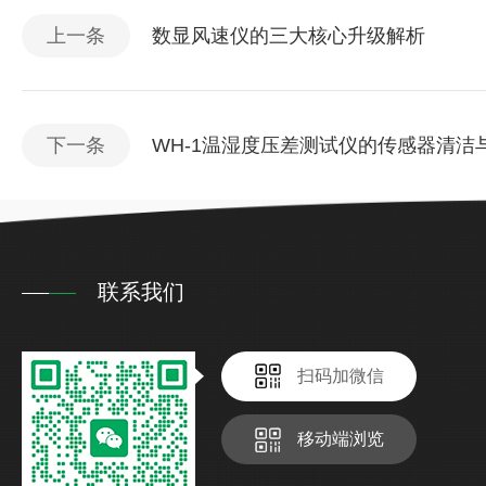
上一条
数显风速仪的三大核心升级解析
下一条
WH-1温湿度压差测试仪的传感器清洁
联系我们
扫码加微信
移动端浏览