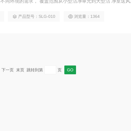
户不同环境的需求， 覆盖范围从小型洁净单元到大型洁 净室送风
该稀释器可形成稳定的稀释比，有效 地保护计数器。
产品型号：SLG-010
浏览量：1364
一页 下一页 末页 跳转到第
页