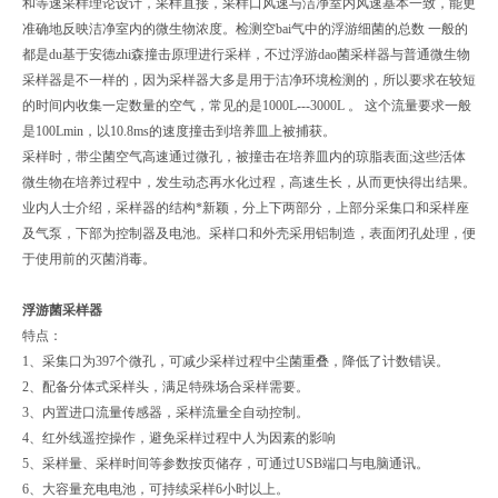
和等速采样理论设计，采样直接，采样口风速与洁净室内风速基本一致，能更
准确地反映洁净室内的微生物浓度。检测空bai气中的浮游细菌的总数 一般的
都是du基于安德zhi森撞击原理进行采样，不过浮游dao菌采样器与普通微生物
采样器是不一样的，因为采样器大多是用于洁净环境检测的，所以要求在较短
的时间内收集一定数量的空气，常见的是1000L---3000L 。 这个流量要求一般
是100Lmin，以10.8ms的速度撞击到培养皿上被捕获。
采样时，带尘菌空气高速通过微孔，被撞击在培养皿内的琼脂表面;这些活体
微生物在培养过程中，发生动态再水化过程，高速生长，从而更快得出结果。
业内人士介绍，采样器的结构*新颖，分上下两部分，上部分采集口和采样座
及气泵，下部为控制器及电池。采样口和外壳采用铝制造，表面闭孔处理，便
于使用前的灭菌消毒。
浮游菌采样器
特点：
1、采集口为397个微孔，可减少采样过程中尘菌重叠，降低了计数错误。
2、配备分体式采样头，满足特殊场合采样需要。
3、内置进口流量传感器，采样流量全自动控制。
4、红外线遥控操作，避免采样过程中人为因素的影响
5、采样量、采样时间等参数按页储存，可通过USB端口与电脑通讯。
6、大容量充电电池，可持续采样6小时以上。