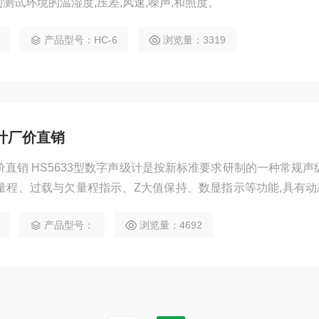
的测试环境的温湿度,压差,风速,噪声,和照度。
产品型号：HC-6
浏览量：3319
级计厂价直销
厂价直销 HS5633型数字声级计是按新标准要求研制的一种常规声
量程、过载与欠量程指示、Z大值保持、数显指示等功能,具有动
点,性能符合《JJG188—2002声级计检定规程》和IEC6167
产品型号：
浏览量：4692