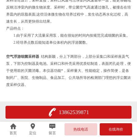
采样理论设计，采样直接，采样口风速与洁净室内风速基本一致，能更准确地
反映洁净室内的微生物浓度。采样时，带尘菌空气高速通过微孔，被撞击在培
养皿内的琼脂表面;这些活体微生物在培养过程中，发生动态再水化过程，高
速生长，从而更快得出结果。
产品特点：
1.由于采用了大流量采用泵，能在很短的时间内按规范完成细菌的采集。
2.经培养点数后能知道单位体积内的浮游菌数。
空气浮游细菌采样器
结构新颖，分上下两部分，上部分采集口和采样座及气
泵，下部为控制器及电池。采样口和外壳采用优质铝制造，表面闭孔处理，便
于使用前的灭菌消毒。本仪器功能*，采样量大、性能稳定，操作简便，是各
制药厂、医院、生物制品、食品加工、公共场所等的检测部门理想的浮尘菌浓
度采样仪器。
13862539871
热线电话
在线询价
首页
定位
留言