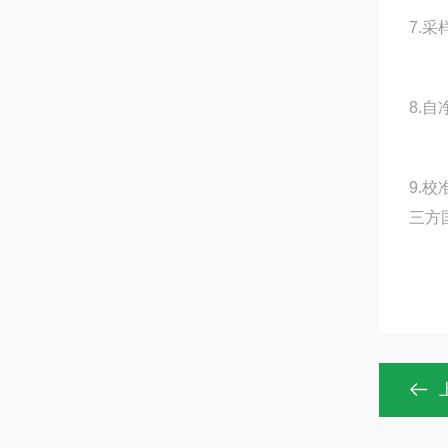
7.采样
8.自净
9.
三方