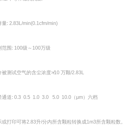
量: 2.83L/min(0.1cfm/min)
测范围: 100级～100万级
许被测试空气的含尘浓度≯10 万颗/2.83L
通道: 0.3 0.5 1.0 3.0 5.0 10.0（μm）六档
显示或打印可将2.83升/分内所含颗粒转换成1m3所含颗粒数。