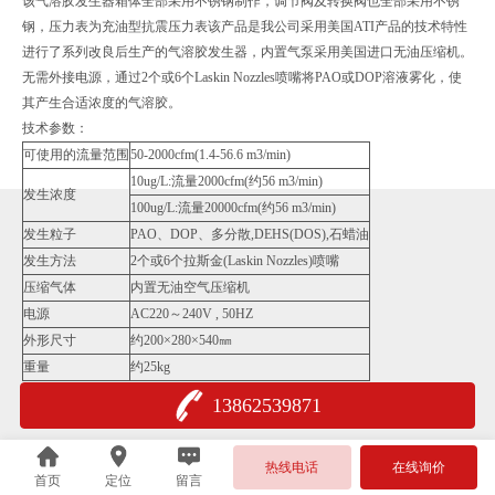
该气溶胶发生器箱体全部采用不锈钢制作，调节阀及转换阀也全部采用不锈
钢，压力表为充油型抗震压力表该产品是我公司采用美国ATI产品的技术特性
进行了系列改良后生产的气溶胶发生器，内置气泵采用美国进口无油压缩机。
无需外接电源，通过2个或6个Laskin Nozzles喷嘴将PAO或DOP溶液雾化，使
其产生合适浓度的气溶胶。
技术参数：
可使用的流量范围
50-2000cfm(1.4-56.6 m3/min)
10ug/L:流量2000cfm(约56 m3/min)
发生浓度
100ug/L:流量20000cfm(约56 m3/min)
发生粒子
PAO、DOP、多分散,DEHS(DOS),石蜡油
发生方法
2个或6个拉斯金(Laskin Nozzles)喷嘴
压缩气体
内置无油空气压缩机
电源
AC220～240V , 50HZ
外形尺寸
约200×280×540㎜
重量
约25kg
13862539871
热线电话
在线询价
首页
定位
留言