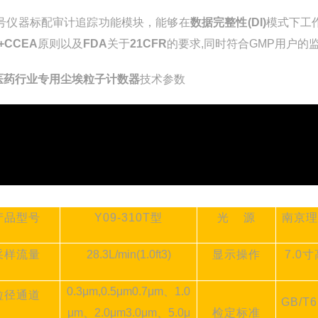
号仪器标配审计追踪功能模块，能够在
数据完整性
(DI)
模式下工
+CCEA
原则以及
FDA
关于
21CFR
的要求
,同时符合GMP用户的
医药行业专用尘埃粒子计数器
技术参数
产品型号
Y09-310T型
光
源
南京理
采样流量
28.3
L/min
(1.0ft3)
显示操作
7.0
0.3
μm
,0.5
μm0.7μm、
1
.0
粒径通道
GB/T6
μm、2.0μm
3
.0μm
、
5
.0μ
检定标准