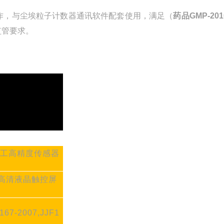
作，与尘埃粒子计数器通讯软件配套使用，
满足（
药品
GMP-201
监管要求。
工高精度传感器
寸高清液晶触控屏
167-2007,JJF1