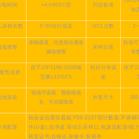
ISO1
充电时间
≈4小时DC型
判定标准
动
CL采样次数
2~50自行设定
UCL点数
2
单独通道、任意组合通道
自设可
阈值报警
采样位置
阈值报警
母
优于
JJF1190-2008规
粒径分布误
优于
J
复性误差
范要≤10%FS
差
电池可选装、预留电池
电池选装
外形尺寸
2
85
仓、可后期加装
铝合金抗震仪器
箱
,Y09-310
T
型计数器
,不锈钢
标准配置
件(U盘),自净器,等动力采样口,电源适配器/线
检定证书,
合格证
,保修卡,装箱单