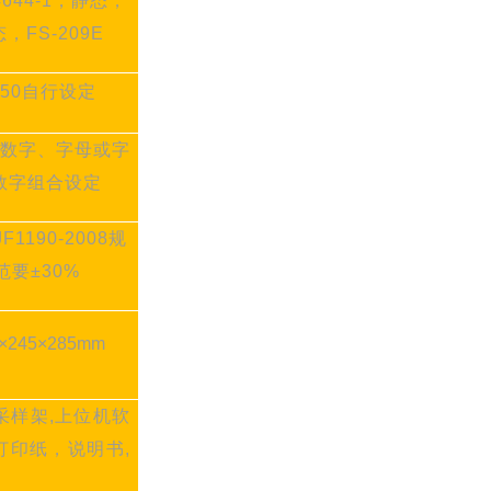
4644-1，静态，
态
，
FS-209E
~50自行设定
数字、字母或字
数字组合设定
JF1190-2008规
范要±30%
×2
45
×2
85
mm
采样架,上位机软
,打印纸，
说明书
,