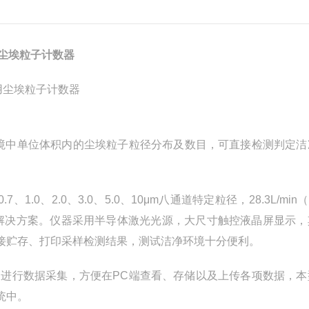
尘埃粒子计数器
境中单位体积内的尘埃粒子
粒径分布
及数目，可直接检测
判定
洁
、0.7、1.0、2.0、3.0、5.0、10μm八通道特定粒径，28.3L/min（1f
解决方案。
仪器采用半导体激光光源，
大尺寸触控
液晶屏显示，
接
贮存、打印采样
检测
结果，测试洁净环境十分便利。
，进行数据采集，方便在PC端查看、存储以及上传各项数据，本
统中。