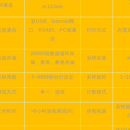
6通道
m
,10
.0
um
双
USB、Internet网
数据通讯
口、RS485、PC端通
打印方式
内置
信
20000组数据循环存
数据存储
采样浓度
≯
储、查询、断电存储
采样周期
5~9999秒自行设定
采样延时
1~
测试方式
单一、连续
计数模式
高性
工作时间
≈8小时连续测试DC
供电电源