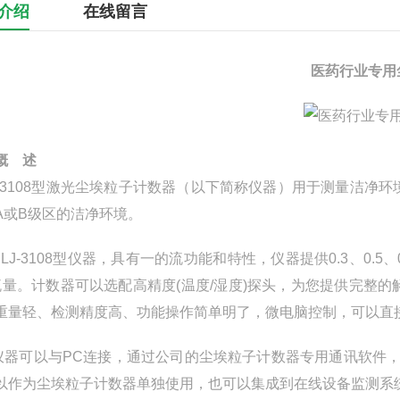
介绍
在线留言
医药行业专用
概
述
-3108型
激光尘埃粒子计数器（以下简称仪器）用于测量洁净环
A或B级区
的洁净环境。
LJ-3108
型
仪器
，
具有一的流功能和特性，仪器提供
0.3、0.5
流量。计数器可以选配高精度(温度/湿度)探头，为您提供完整的
重量轻、检测精度高、功能操作简单明了
，
微
电脑控制，可
以直
仪器可以与
PC连接，通过公司的尘埃粒子计数器专用通讯软件
以作为尘埃粒子计数器单独使用，也可以集成到在线设备监测系