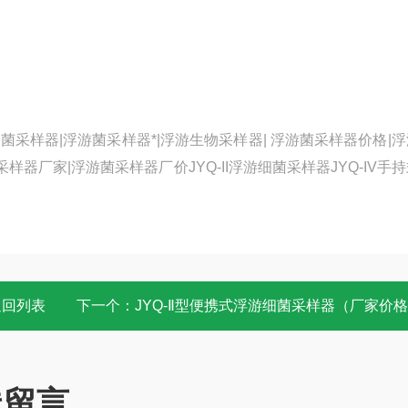
菌采样器|浮游菌采样器*|浮游生物采样器| 浮游菌采样器价格|
器厂家|浮游菌采样器厂价JYQ-II浮游细菌采样器JYQ-IV手
返回列表
下一个：
JYQ-Ⅱ型便携式浮游细菌采样器（厂家价
线留言