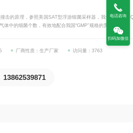
电话咨询
粒撞击的原理，参照美国SAT型浮游细菌采样器，我们研制成JY
气体中的细菌个数，有效地配合我国“GMP"规格的贯彻。
扫码加微信
5
厂商性质：生产厂家
访问量：3763
13862539871