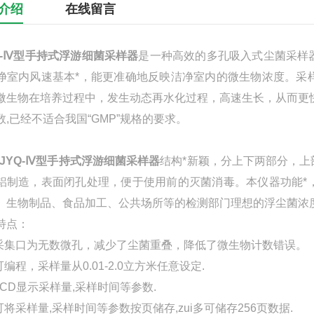
介绍
在线留言
YQ-Ⅳ型手持式浮游细菌采样器
是一种高效的多孔吸入式尘菌采样
净室内风速基本*，能更准确地反映洁净室内的微生物浓度。采
微生物在培养过程中，发生动态再水化过程，高速生长，从而更
数,已经不适合我国“GMP”规格的要求。
*JYQ-Ⅳ型手持式浮游细菌采样器
结构*新颖，分上下两部分，
铝制造，表面闭孔处理，便于使用前的灭菌消毒。本仪器功能*
、生物制品、食品加工、公共场所等的检测部门理想的浮尘菌浓
特点：
 采集口为无数微孔，减少了尘菌重叠，降低了微生物计数错误。
可编程，采样量从0.01-2.0立方米任意设定.
 LCD显示采样量,采样时间等参数.
 可将采样量,采样时间等参数按页储存,zui多可储存256页数据.