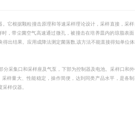
器。它根据颗粒撞击原理和等速采样理论设计，采样直接，采样
样时，带尘菌空气高速通过微孔，被撞击在培养皿内的琼脂表面
快得出结果。应用成降法测定菌落数,该方法不能直接得知单位体
上部分采集口和采样座及气泵，下部为控制器及电池。采样口和外
，采样量大、性能稳定，操作简便，达到同类产品水平，是各制
度采样仪器。