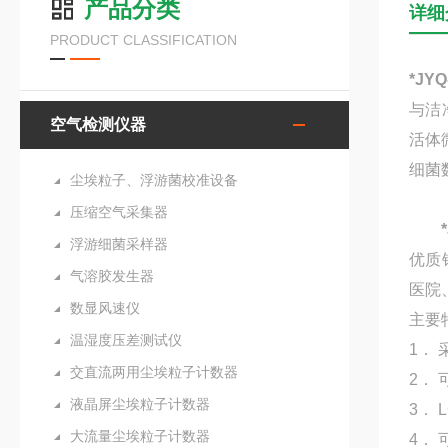
产品分类
详细
PRODUCT CLASSIFICATION
*J
与洁
空气检测仪器
活体
细菌
尘埃粒子、浮游菌校准设备
压缩空气采集器
浮游细菌采样器
优质
气溶胶发生器
医院
数显风速仪
主要
温湿度压差测试仪
1．
交直流两用尘埃粒子计数器
2． 
液晶屏尘埃粒子计数器
3．
大流量尘埃粒子计数器
4．