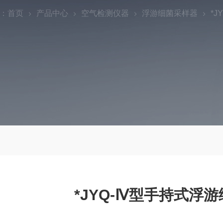
：
首页
产品中心
空气检测仪器
浮游细菌采样器
*
*JYQ-Ⅳ型手持式浮