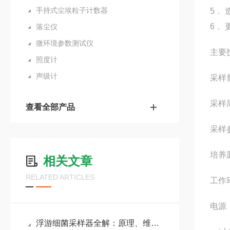
手持式尘埃粒子计数器
5． 
6．
落尘仪
微环境参数测试仪
主要
照度计
声级计
采样量
采样
查看全部产品
采样
培养
相关文章
RELATED ARTICLES
工作
电源
浮游细菌采样器全解：原理、维护保养流程