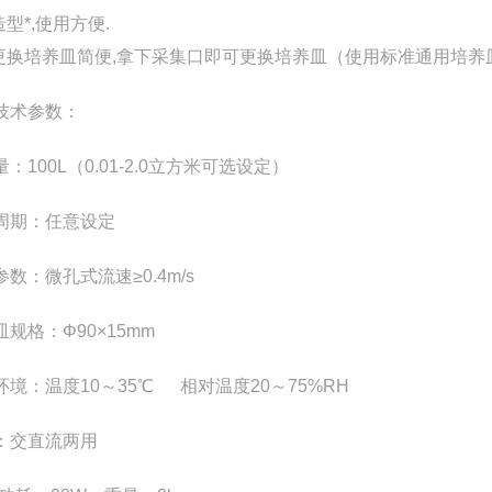
造型*,使用方便.
 更换培养皿简便,拿下采集口即可更换培养皿（使用标准通用培养皿直
技术参数：
：100L（0.01-2.0立方米可选设定）
周期：任意设定
参数：微孔式流速
≥0.4m/s
皿规格：Φ
90
×15mm
环境：温度10
～35℃ 相对温度20～75%RH
：交直流两用